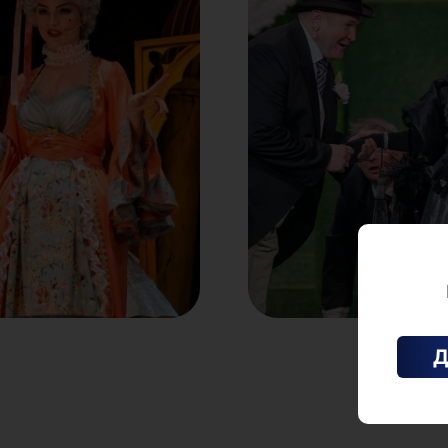
Опасные связи. «Большие
гастроли» Луганского
академического
музыкально‑драматическо
го театра имени Михаила
Голубовича
23 сентября | Челябинский
государственный академический
театр драмы имени Наума Орлова
Подробнее
Д