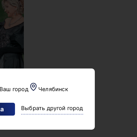
Тётка Чарлея. «Большие
гастроли» Театра на
Трубной, г. Москва
16 сентября | Челябинский
государственный академический
театр драмы имени Наума Орлова
Ваш город
Челябинск
Подробнее
Выбрать другой город
а