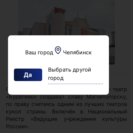
Ваш город
Челябинск
Выбрать другой
Да
город
С самого своего основания в 1973 году театр
«Буратино» создавал славу Магнитогорску,
по праву считаясь одним из лучших театров
кукол страны. Включён в Национальный
Реестр «Ведущие учреждения культуры
России».