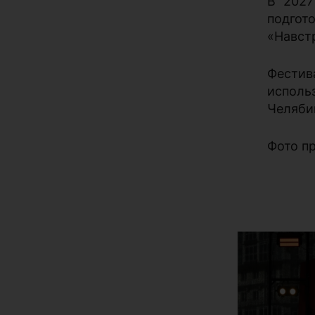
В 2027
подгот
«Навст
Фестив
исполь
Челяби
Фото п