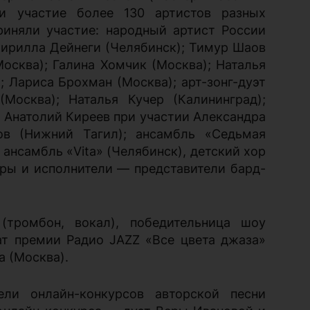
и участие более 130 артистов разных
риняли участие: народный артист России
Кирилла Дейнеги (Челябинск); Тимур Шаов
осква); Галина Хомчик (Москва); Наталья
 Лариса Брохман (Москва); арт-зонг-дуэт
осква); Наталья Кучер (Калининград);
 Анатолий Киреев при участии Александра
ов (Нижний Тагил); ансамбль «Седьмая
 ансамбль «Vita» (Челябинск), детский хор
оры и исполнители — представители бард-
тромбон, вокал), победительница шоу
ат премии Радио JAZZ «Все цвета джаза»
а (Москва).
ли онлайн-конкурсов авторской песни