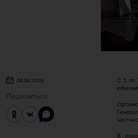
С 5 по
08.06.2026
юбилей
Поделиться
Орган
Генера
частно
В конц