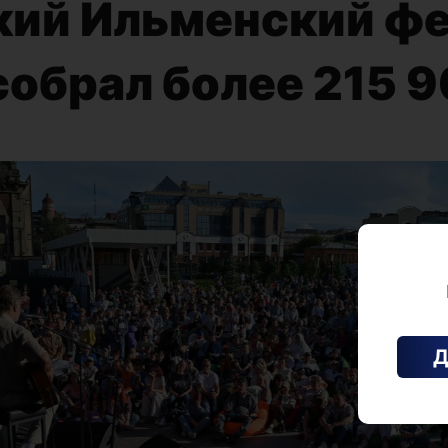
кий Ильменский ф
собрал более 215 
Д