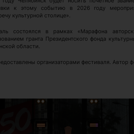
 году Челябинск будет носить почетное звани
овки к этому событию в 2026 году мероприя
речу культурной столице».
аль состоялся в рамках «Марафона авторск
зованием гранта Президентского фонда культурн
нской области.
редоставлены организаторами фестиваля. Автор ф