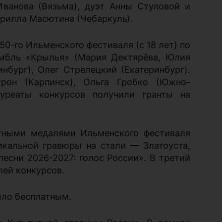
Иванова (Вязьма), дуэт Анны Стуловой и
ирилла Масютина (Чебаркуль).
50-го Ильменского фестиваля (с 18 лет) по
мбль «Крылья» (Мария Дектярёва, Юлия
нбург), Олег Стрелецкий (Екатеринбург).
рон (Карпинск), Ольга Гробко (Южно-
ауреаты конкурсов получили гранты на
тными медалями Ильменского фестиваля
икальной гравюры на стали — Златоуста,
сни 2026-2027: голос России». В третий
лей конкурсов.
ыло бесплатным.