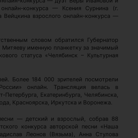
онлайн-конкурса — дуэт Веры Ивановой и
 онлайн-конкурса — Ксения Сурнина (г.
а Вейцкина взрослого онлайн-конкурса —
тственным словом обратился Губернатор
у Митяеву именную планкетку за значимый
кового статуса «Челябинск – Культурная
лей. Более 184 000 зрителей посмотрели
России» онлайн. Трансляция велась в
-Петербурга, Екатеринбурга, Челябинска,
рода, Красноярска, Иркутска и Воронежа.
песни — детский и взрослый, собрав 88
тского конкурса авторской песни «Наша
адислав Леонов (Вязьма), Анна Стулова