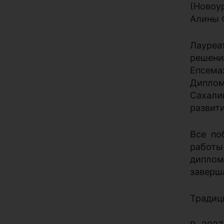
(Новоу
Алины 
Лауреат
решени
Епсема
Диплом
Сахали
развити
Все по
работы
диплом
заверш
Традиц