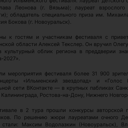
ного Ильменского фестиваля: лауреат детского 
лава Леонова (г. Вязьма); лауреат взрослого
ти); обладатель специального приза им. Михаил
ия Бокова (г. Новоуральск).
ны к гостям и участникам фестиваля с приве
нской области Алексей Текслер. Он вручил Олег
в культурный облик региона в преддверии зна
а-2027».
ли мероприятия фестиваля более 31 900 зрите
онцерты «Ильменский звездопад» и «Голос 
ьной сети ВКонтакте — в крупных пабликах Санкт
, Калининграда, Ростова-на-Дону, Нижнего Новго
тивале в 2 тура прошли конкурсы авторской 
иков. По решению жюри лауреатами очного Де
 стали: Максим Водолазкин (Новоуральск), Вл