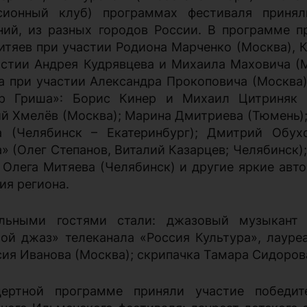
сионный клуб) программах фестиваля принял
ний, из разных городов России. В программе п
итяев при участии Родиона Марченко (Москва), 
астии Андрея Кудрявцева и Михаила Маховича (М
а при участии Александра Прокоповича (Москва);
р Гриша»: Борис Кинер и Михаил Цитриняк (М
й Хмелёв (Москва); Марина Дмитриева (Тюмень);
а (Челябинск – Екатеринбург); Дмитрий Обух
» (Олег Степанов, Виталий Казарцев; Челябинск);
 Олега Митяева (Челябинск) и другие яркие авт
ия региона.
льными гостями стали: джазовый музыкант (
ой джаз» телеканала «Россия Культура», лауре
сия Иванова (Москва); скрипачка Тамара Сидоров
ертной программе приняли участие победите