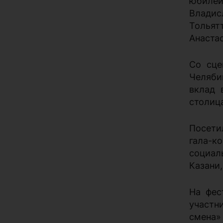
юбилей
Владис
Тольят
Анастас
Со сце
Челяби
вклад 
столиц
Посети
гала-к
социал
Казани
На фес
участн
смена»