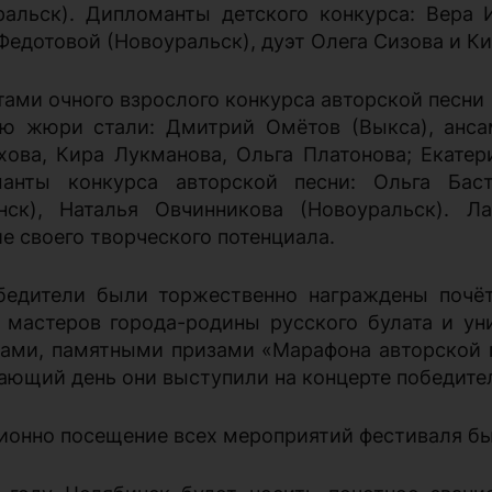
ральск). Дипломанты детского конкурса: Вера 
Федотовой (Новоуральск), дуэт Олега Сизова и К
ами очного взрослого конкурса авторской песни 
ю жюри стали: Дмитрий Омётов (Выкса), анса
хова, Кира Лукманова, Ольга Платонова; Екатери
анты конкурса авторской песни: Ольга Баст
нск), Наталья Овчинникова (Новоуральск). Л
е своего творческого потенциала.
бедители были торжественно награждены почё
 мастеров города-родины русского булата и ун
ами, памятными призами «Марафона авторской пе
ающий день они выступили на концерте победите
ионно посещение всех мероприятий фестиваля б