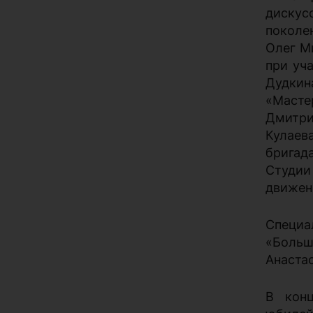
дискус
поколе
Олег М
при уч
Дудкин
«Масте
Дмитри
Кулаев
бригада
Студии
движен
Специа
«Больш
Анаста
В конц