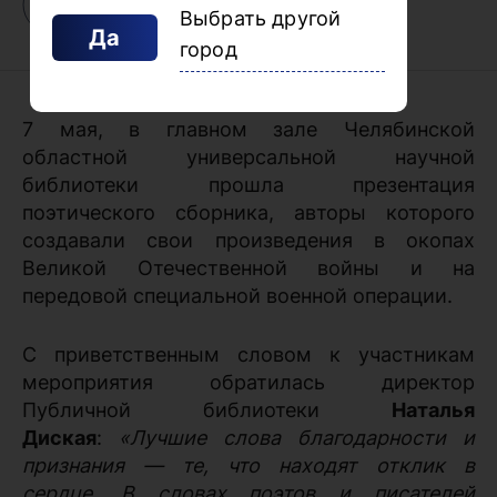
Выбрать другой
Да
город
7 мая, в главном зале Челябинской
областной универсальной научной
библиотеки прошла презентация
поэтического сборника, авторы которого
создавали свои произведения в окопах
Великой Отечественной войны и на
передовой специальной военной операции.
С приветственным словом к участникам
мероприятия обратилась директор
Публичной библиотеки
Наталья
Диская
:
«Лучшие слова благодарности и
признания — те, что находят отклик в
сердце. В словах поэтов и писателей