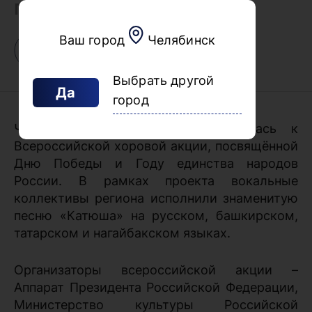
Поделиться
Ваш город
Челябинск
Выбрать другой
Да
город
Челябинская область присоединилась к
Всероссийской хоровой акции, посвящённой
Дню Победы и Году единства народов
России. В рамках проекта вокальные
коллективы региона исполнили знаменитую
песню «Катюша» на русском, башкирском,
татарском и нагайбакском языках.
Организаторы всероссийской акции –
Аппарат Президента Российской Федерации,
Министерство культуры Российской