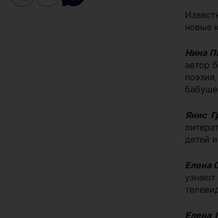
Извест
новые 
Нина П
автор 
поэзия
бабуше
Янис Г
литера
детей и
Елена 
узнают
телевид
Елена 