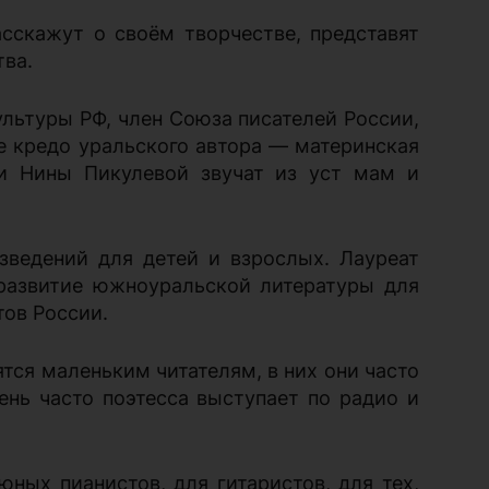
сскажут о своём творчестве, представят
тва.
ультуры РФ, член Союза писателей России,
ое кредо уральского автора — материнская
ки Нины Пикулевой звучат из уст мам и
ведений для детей и взрослых. Лауреат
 развитие южноуральской литературы для
тов России.
тся маленьким читателям, в них они часто
нь часто поэтесса выступает по радио и
ных пианистов, для гитаристов, для тех,