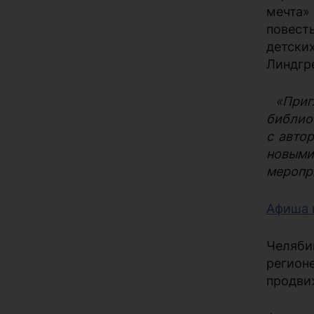
мечта»
повест
детски
Линдгр
«Пригл
библио
с авто
новыми
меропр
Афиша 
Челяби
регион
продви