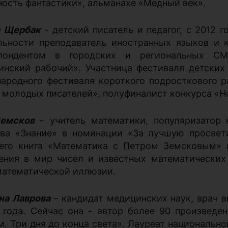
ность фантастики», альманахе «Медный век».
а Щербак
- детский писатель и педагог, с 2012 
льности преподаватель иностранных языков и 
спондентом в городских и региональных СМ
инский рабочий». Участница фестиваля детских
ародного фестиваля короткого подросткового р
 молодых писателей», полуфиналист конкурса «Но
емсков
– учитель математики, популяризатор 
ва «Знание» в номинации «За лучшую просвети
 его книга «Математика с Петром Земсковым» 
ения в мир чисел и известных математических 
математической иллюзии.
на Лаврова
– кандидат медицинских наук, врач в
 года. Сейчас она - автор более 90 произведен
м. Три дня до конца света». Лауреат национальн