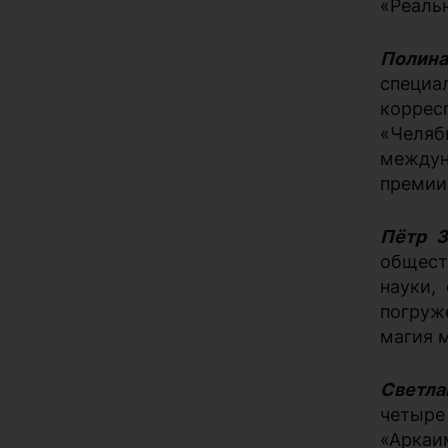
«Реаль
Полин
специа
корре
«Челяб
междун
премии
Пётр З
общест
науки,
погруж
магия 
Светла
четыре
«Аркаи