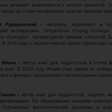
лько начинает знакомиться с нотной грамотой. 
х песен на стихи челябинских поэтов: Николая Ши
й Рудашевский
– писатель, журналист и пут
шей экспедиции», тетралогии «Город Солнца» 
са «Книгуру», литературной премии «Золотой 
 В 2016 году с первой книгой серии «Эрхегорд» 
 Ильин
– автор книг для подростков в стиле ф
ов книг. В 2024 году Ильин стал одним их побед
тика и фэнтези, проводимого литературным порта
Свинин
–
автор книг для подростков, педагог, 
делирования. По образованию инженер-электри
 Публиковал фантастические рассказы в жур