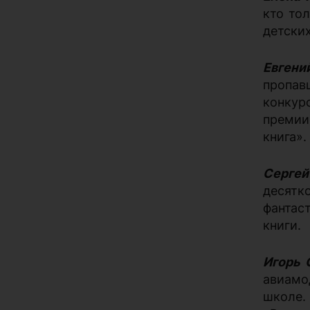
кто то
детски
Евгени
пропав
конкур
премии.
книга».
Сергей
десятк
фантас
книги.
Игорь 
авиамо
школе.