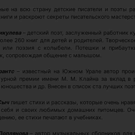
ные на всю страну детские писатели и поэты ра
книги и раскроют секреты писательского мастерс
икулева
– детский поэт, заслуженный работник к
более 260 книг для детей и родителей. Творческ
, или поэзия с колыбели. Потешки и прибаут
к, сопровождая общение с малышом.
рантс
– известный на Южном Урале автор произ
турной премии имени М. М. Клайна за вклад в
 юношества и др. Внесен в список ста лучших поэ
Сыч
пишет стихи и рассказы, которые очень нравя
 себя и своих любимых домашних питомцев. Оче
ению, ее стихи печатают в учебниках.
Поплянова
– автор музыкальных сборников для ю