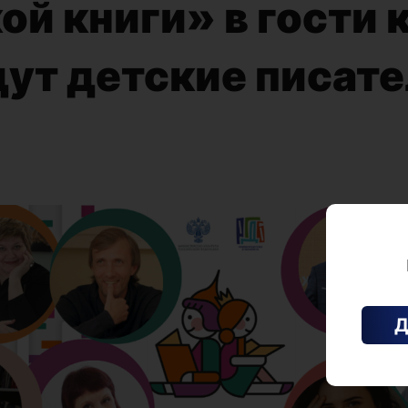
ой книги» в гости 
ут детские писате
Д